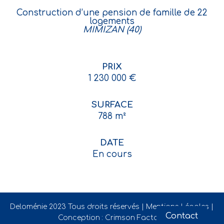
Construction d’une pension de famille de 22
logements
MIMIZAN (40)
PRIX
1 230 000 €
SURFACE
788 m²
DATE
En cours
Deloménie 2023 Tous droits réservés |
Mentions Légales
|
Contact
Conception :
Crimson Factory